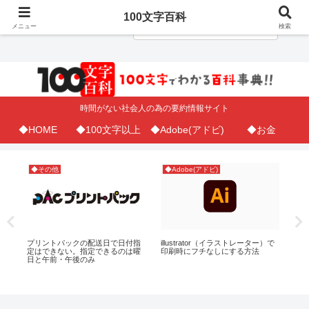
100文字百科
メニュー
検索
時間がない社会人の為の要約情報サイト
◆HOME
◆100文字以上
◆Adobe(アドビ)
◆お金
◆その他
◆Adobe(アドビ)
◆A
お
プリントパックの配送日で日付指
illustrator（イラストレーター）で
In
定はできない。指定できるのは曜
印刷時にフチなしにする方法
色
日と午前・午後のみ
使