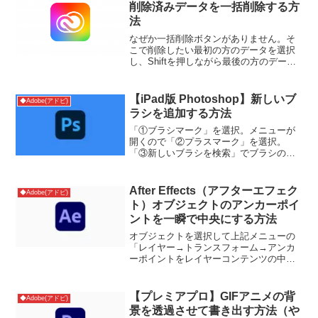
削除済みデータを一括削除する方
法
なぜか一括削除ボタンがありません。そ
こで削除したい最初の方のデータを選択
し、Shiftを押しながら最後の方のデータ
を選択で、一気にデータを選択します。
最後に削除ボタンを押すことで一括削除
が可能です。参考サイト
【iPad版 Photoshop】新しいブ
◆Adobe(アドビ)
ラシを追加する方法
「①ブラシマーク」を選択。メニューが
開くので「②プラスマーク」を選択。
「③新しいブラシを検索」でブラシのフ
ァイルをダウンロード。ダウンロードし
た物を「④ファイルから読み込み」で追
加。するとブラシを追加できる。
After Effects（アフターエフェク
◆Adobe(アドビ)
ト）オブジェクトのアンカーポイ
ントを一瞬で中央にする方法
オブジェクトを選択して上記メニューの
「レイヤー→トランスフォーム→アンカ
ーポイントをレイヤーコンテンツの中央
に配置」でアンカーポイントが中央に移
動する。参考サイト
【プレミアプロ】GIFアニメの背
◆Adobe(アドビ)
景を透過させて書き出す方法（や