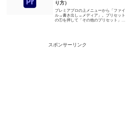
り方）
プレミアプロの上メニューから「ファイ
ル→書き出し→メディア」。プリセット
の①を押して「その他のプリセット」を
選択。検索窓に「①GIF」と入れて検索。
「②透明度のあるアニメーションGIF」を
選んで書き出せばOK。参考動画
スポンサーリンク