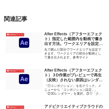
関連記事
After Effects（アフターエフェク
◆Adobe(アドビ)
ト）指定した範囲内を動画で書き
出す方法。ワークエリアを設定す
ればOK
丸で囲んだ部分でワークエリアを設定で
きます。ワークエリアの部分が動画とし
て書き出されます。参考サイト
After Effects（アフターエフェク
◆Adobe(アドビ)
ト）３D作業がプレビューで再生
（反映）されない原因はレンダラ
ーが「クラシック3D」ではなく
「①コンポジション」を右クリック。メ
「CINEMA4D」になってるせい
ニューから「コンポジション設定」。
「②3Dレンダラー」を選択。③で「クラ
かも
シック3D」を選べばOK。
アドビクリエイティブクラウドの
◆Adobe(アドビ)