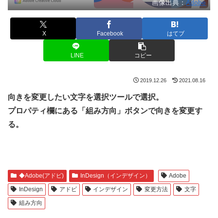
画像出典：
Adobe
X
Facebook
はてブ
LINE
コピー
2019.12.26
2021.08.16
向きを変更したい文字を選択ツールで選択。
プロパティ欄にある「組み方向」ボタンで向きを変更す
る。
◆Adobe(アドビ)
InDesign（インデザイン）
Adobe
InDesign
アドビ
インデザイン
変更方法
文字
組み方向