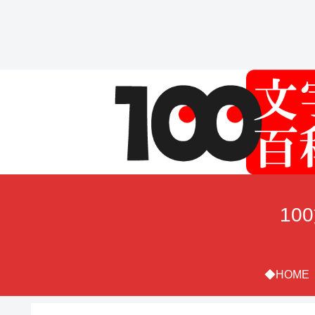
10
◆HOME