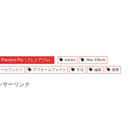
Premiere Pro（プレミアプロ）
Adobe
After Effects
ターエフェクツ
アフターエフェクト
方法
編集
連携
ンサーリンク