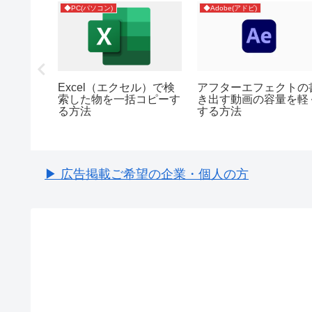
◆PC(パソコン)
◆Adobe(アドビ)
の配送日
Excel（エクセル）で検
アフターエフェクトの
きない。
索した物を一括コピーす
き出す動画の容量を軽
曜日と午
る方法
する方法
▶ 広告掲載ご希望の企業・個人の方