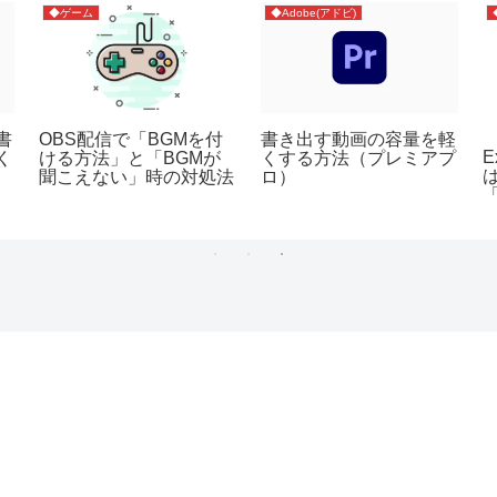
◆ゲーム
◆Adobe(アドビ)
書
OBS配信で「BGMを付
書き出す動画の容量を軽
く
ける方法」と「BGMが
くする方法（プレミアプ
聞こえない」時の対処法
ロ）