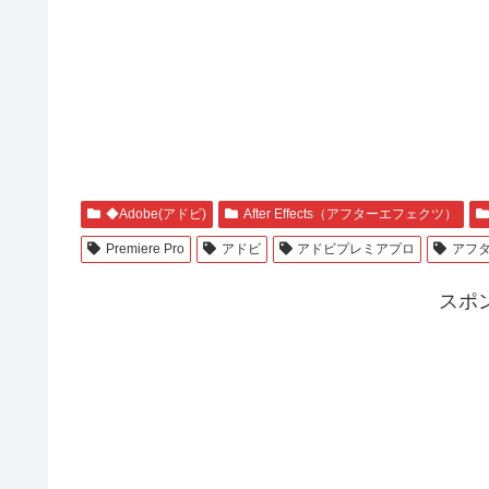
◆Adobe(アドビ)
After Effects（アフターエフェクツ）
Premiere Pro
アドビ
アドビプレミアプロ
アフ
スポ