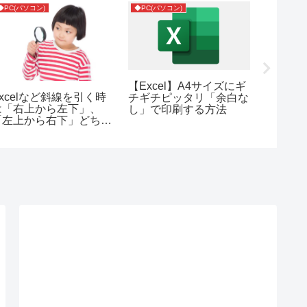
◆PC(パソコン)
◆PC(パソコン)
SNS
【Excel】A4サイズにギ
「興味
Excelなど斜線を引く時
チギチピッタリ「余白な
ネルを
は「右上から左下」、
し」で印刷する方法
ない」
「左上から右下」どちら
（YouT
が正しい？答えは「右上
から左下」