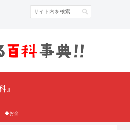
百科』
◆お金