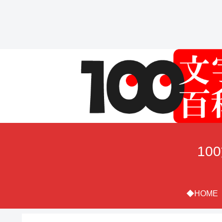
10
◆HOME