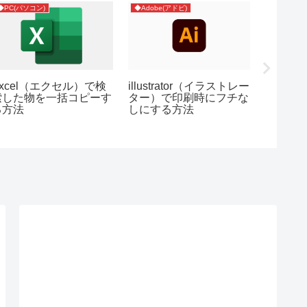
◆PC(パソコン)
◆Adobe(アドビ)
◆PC(パソ
Excel（エクセル）で検
illustrator（イラストレー
【Exc
索した物を一括コピーす
ター）で印刷時にフチな
チギチ
る方法
しにする方法
し」で