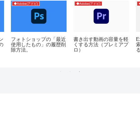
◆Adobe(アドビ)
◆Adobe(アドビ)
ン
フォトショップの「最近
書き出す動画の容量を軽
の
使用したもの」の履歴削
くする方法（プレミアプ
除方法。
ロ）