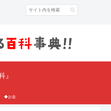
百科』
◆お金