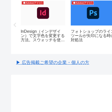
◆Adobe(アドビ)
◆Adobe(アドビ)
「チャン
InDesign（インデザイ
フォトショップのライ
に表示し
ン）で文字色を変更する
ツールが矢印になる時
方法。スウォッチを使お
対処法
う
▶ 広告掲載ご希望の企業・個人の方