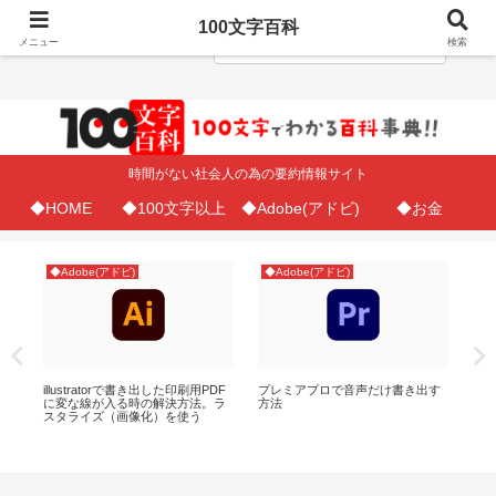
100文字百科
メニュー
検索
時間がない社会人の為の要約情報サイト
◆HOME
◆100文字以上
◆Adobe(アドビ)
◆お金
◆Adobe(アドビ)
◆Adobe(アドビ)
◆
お
illustratorで書き出した印刷用PDF
プレミアプロで音声だけ書き出す
プ
に変な線が入る時の解決方法。ラ
方法
定
スタライズ（画像化）を使う
日