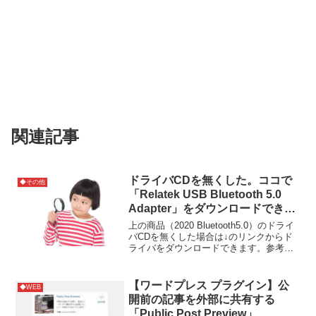
関連記事
ドライバCDを無くした。ココで
◆その他
「Relatek USB Bluetooth 5.0
Adapter」をダウンロードできま
す【2020 Bluetooth5.0】
上の商品（2020 Bluetooth5.0）のドライ
Bluetooth USBアダプタ ブルー
バCDを無くした場合は↓のリンクからド
ライバをダウンロードできます。参考サ
トゥース子機 PC用/ナノサイ
イト
ズ/Ver5.0/ Bluetooth USB アダプ
タ Windows10 apt-X 対応
【ワードプレス プラグイン】公
◆WEB
Class2 Bluetooth Dongle 超小型
開前の記事を外部に共有する
Ver5.0 apt-x EDR/LE対応(省電力)
「Public Post Preview」