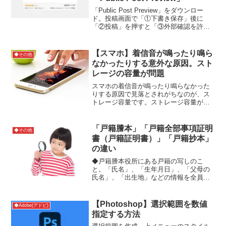
Bluetooth USBアダプタ ドング
「Public Post Preview」をダウンロー
ル Bluetoothアダプター
ド。投稿画面で「①下書き保存」後に
「②投稿」を押すと「③外部確認を許可
する」の項目が増えているのでチェック
を付けます。「④URL」を共有すると、
外部の人が記事を確認できます。※注：
【スマホ】着信音が鳴ったり鳴ら
◆その他
ただ、...
なかったりする意外な原因。スト
レージの容量が問題
スマホの着信音が鳴ったり鳴らなかった
りする原因で見落とされがちなのが、ス
トレージ容量です。ストレージ容量がパ
ンパンなので、スマホが不具合を起こし
ているのです。なので無駄なデータは削
除しましょう。
「戸籍謄本」「戸籍全部事項証明
◆その他
書（戸籍証明書）」「戸籍抄本」
の違い
◆戸籍謄本役所にある戸籍の写しのこ
と。「氏名」、「生年月日」、「父母の
氏名」、「出生地」などの情報を全員分
記載。◆戸籍全部事項証明書（戸籍証明
書）電子化戸籍を「戸籍全部事項証明
書」という。「戸籍謄本」と内容は同
【Photoshop】選択範囲を数値
◆Adobe(アドビ)
じ。◆戸籍抄本「戸籍謄本」の全...
指定する方法