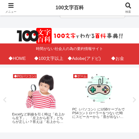
100文字百科
メニュー
検索
時間がない社会人の為の要約情報サイト
◆HOME
◆100文字以上
◆Adobe(アドビ)
◆お金
◆PC(パソコン)
◆ゲーム
◆
指
PC（パソコン）にUSBケーブルで
【E
曜
PS4コントローラーをつないだ時
タ
Excelなど斜線を引く時は「右上か
にスピーカーから「音が出ない」
ら左下」、「左上から右下」どち
時の対処法
らが正しい？答えは「右上から左
下」