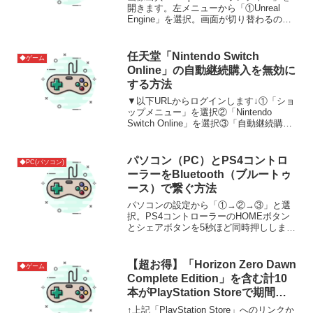
開きます。左メニューから「①Unreal
Engine」を選択。画面が切り替わるので
「②ライブラリ」を選択。アンリアルエ
ンジンの「③▼」を選択してメニューか
ら「削除」を選べばアンインストールで
任天堂「Nintendo Switch
◆ゲーム
きま...
Online」の自動継続購入を無効に
する方法
▼以下URLからログインします↓①「ショ
ップメニュー」を選択②「Nintendo
Switch Online」を選択③「自動継続購入
の更新停止」を選択で無効化できます。
パソコン（PC）とPS4コントロ
◆PC(パソコン)
ーラーをBluetooth（ブルートゥ
ース）で繋ぐ方法
パソコンの設定から「①→②→③」と選
択。PS4コントローラーのHOMEボタン
とシェアボタンを5秒ほど同時押ししま
す。「Wireless Controller」をクリックす
ると④と表示され接続完了です。参考サ
イト
【超お得】「Horizon Zero Dawn
◆ゲーム
Complete Edition」を含む計10
本がPlayStation Storeで期間限
定で無料配信中。5月15日(土)正
↑上記「PlayStation Store」へのリンクか