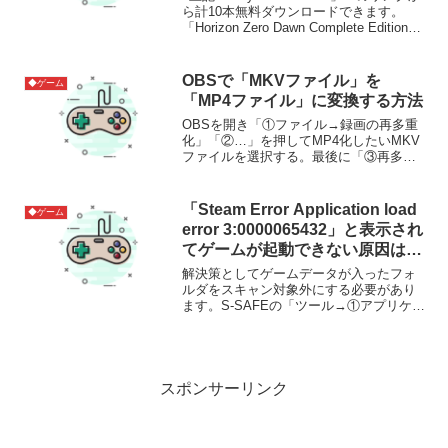
午まで
ら計10本無料ダウンロードできます。
「Horizon Zero Dawn Complete Edition」
以外は4月23日(金)正午までです。
OBSで「MKVファイル」を
◆ゲーム
「MP4ファイル」に変換する方法
OBSを開き「①ファイル→録画の再多重
化」「②…」を押してMP4化したいMKV
ファイルを選択する。最後に「③再多重
化」を押せば変換される。参考サイト
「Steam Error Application load
◆ゲーム
error 3:0000065432」と表示され
てゲームが起動できない原因は、
セキュリティーソフト（S-
解決策としてゲームデータが入ったフォ
SAFE）のせいでした。
ルダをスキャン対象外にする必要があり
ます。S-SAFEの「ツール→①アプリケー
ション・ファイル制御」から「除外→新
規追加」で対象外にしたいフォルダを選
択すればOK。参考サイト
スポンサーリンク