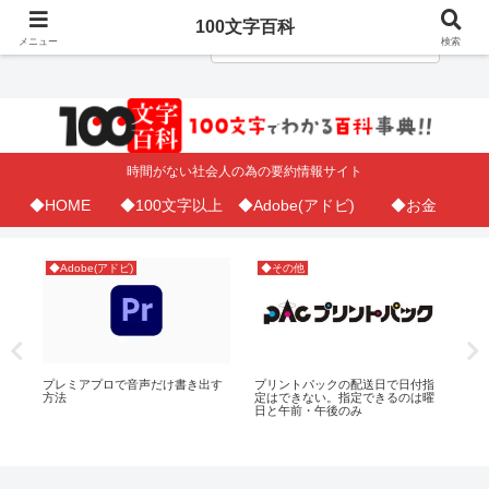
100文字百科
メニュー
検索
時間がない社会人の為の要約情報サイト
◆HOME
◆100文字以上
◆Adobe(アドビ)
◆お金
◆Adobe(アドビ)
◆その他
◆A
0円
プレミアプロで音声だけ書き出す
プリントパックの配送日で日付指
il
フ
方法
定はできない。指定できるのは曜
に
日と午前・午後のみ
ス