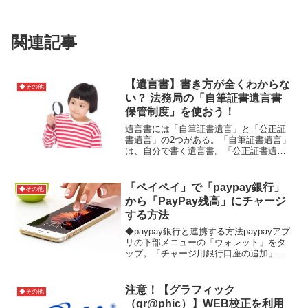
関連記事
【遺言書】書き方が全くわからな
◆その他
い？ 法務局の「自筆証書遺言書
保管制度」を使おう！
遺言書には「自筆証書遺言」と「公正証
書遺言」の2つがある。「自筆証書遺言」
は、自分で書く遺言書。「公正証書遺
言」は、公証人が作成する遺言書。公証
人以外が作る遺言書は、不備により認め
られない可能性がある。そこで2020年7月
「ペイペイ」で「paypay銀行」
◆その他
10日に法務局が開...
から「PayPay残高」にチャージ
する方法
◆paypay銀行と連携する方法paypayアプ
リの下部メニューの「ウォレット」をタ
ップ。「チャージ用銀行口座の追加」を
タップ。銀行口座を選択 → 「PayPay銀
行」を選ぶ。銀行のログイン画面が表示
されるので、PayPay銀行の口座情報で...
注意！【グラフィック
◆その他
（gr@phic）】WEB校正を利用