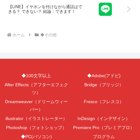
【LINE】イヤホンを付けながら通話はで
きる？ できない？ 結論：できます！
ホーム
◆その他
◆100文字以上
◆Adobe(アドビ)
After Effects（アフターエフェク
Bridge（ブリッジ）
ツ）
Dreamweaver（ドリームウィー
Fresco（フレスコ）
バー）
illustrator（イラストレーター）
InDesign（インデザイン）
Photoshop（フォトショップ）
Premiere Pro（プレミアプロ）
◆PC(パソコン)
プログラム