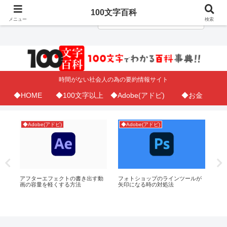
100文字百科
メニュー
検索
時間がない社会人の為の要約情報サイト
◆HOME
◆100文字以上
◆Adobe(アドビ)
◆お金
◆Adobe(アドビ)
◆Adobe(アドビ)
◆A
ピッ
アフターエフェクトの書き出す動
フォトショップのラインツールが
il
法
画の容量を軽くする方法
矢印になる時の対処法
に
ス