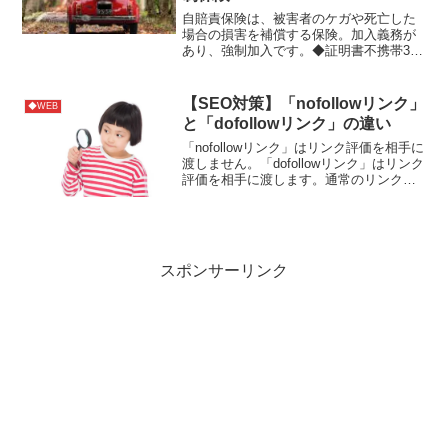
自賠責保険は、被害者のケガや死亡した
場合の損害を補償する保険。加入義務が
あり、強制加入です。◆証明書不携帯30
万円以下の罰金。◆未加入での運行1年以
下の懲役または50万円以下の罰金＆点数6
点（一発免停）。参考サイト
【SEO対策】「nofollowリンク」
◆WEB
と「dofollowリンク」の違い
「nofollowリンク」はリンク評価を相手に
渡しません。「dofollowリンク」はリンク
評価を相手に渡します。通常のリンクは
「dofollowリンク」です。リンクのコード
に「rel="nofollow"」を入れると「nofollow
リン...
スポンサーリンク