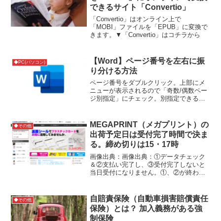
できるサイト「Convertio」
「Convertio」はオンライン上で
「MOBI」ファイルを「EPUB」に変換で
きます。▼「Convertio」はコチラから
【Word】ページ番号を左右に振
◆PC(パソコン)
り分ける方法
ページ番号をダブルクリック。上部にメ
ニューが表示されるので「奇数/偶数ペー
ジ別指定」にチェック。別指定できるよ
うになったので奇数を左。偶数を右とい
う形で振り分けできます。参考サイト
MEGAPRINT（メガプリント）の
◆その他
出荷予定日は受付完了時間で決ま
る。締め切りは15・17時
画像出典：画像出典：①データチェック
＆②支払い完了し、③受付完了しないと
当日受付になりません。①、②が終わっ
ても③になるまでは40分ほどかかる。受
付完了した次の日から各種営業日数がか
かる。また、土日・祝が休業日なので注
自賠責保険（自動車損害賠償責任
◆その他
意。参考サイト
保険）とは？ 加入義務がある強
制保険