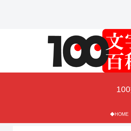
10
◆HOME