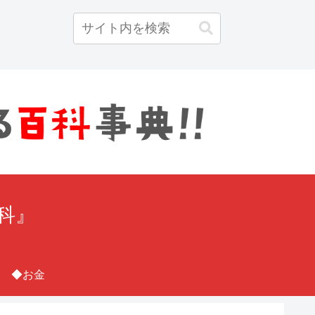
百科』
◆お金