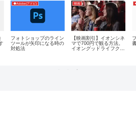
◆Adobe(アドビ)
映画
検
フォトショップのライン
【映画割引】イオンシネ
す
ツールが矢印になる時の
マで700円で観る方法。
対処法
イオングッドライフクラ
ブ(GLC)登録で可能