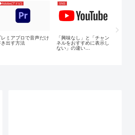
◆Adobe(アドビ)
SNS
◆Adobe(
プレミアプロで音声だけ
「興味なし」と「チャン
InDes
書き出す方法
ネルをおすすめに表示し
ン）で
ない」の違い
き・左
（YouTube）
て変更