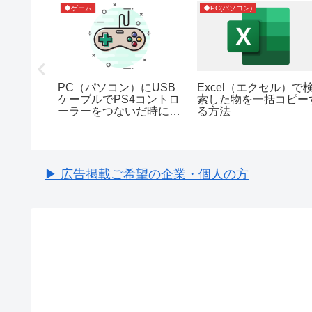
◆ゲーム
◆PC(パソコン)
PC（パソコン）にUSB
Excel（エクセル）で
を引く時
ケーブルでPS4コントロ
索した物を一括コピー
下」、
ーラーをつないだ時にス
る方法
」どちら
ピーカーから「音が出な
は「右上
い」時の対処法
▶ 広告掲載ご希望の企業・個人の方