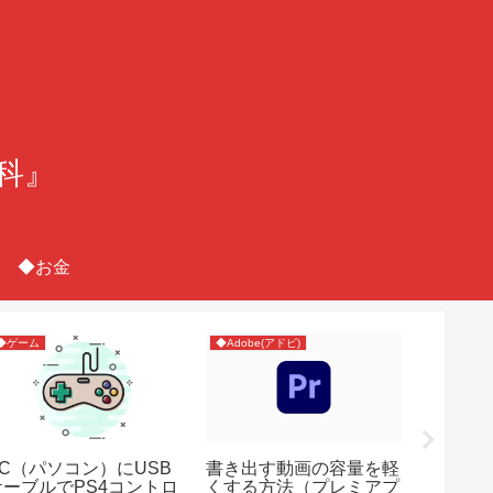
百科』
◆お金
◆ゲーム
◆Adobe(アドビ)
◆Adobe(
PC（パソコン）にUSB
書き出す動画の容量を軽
フォト
ケーブルでPS4コントロ
くする方法（プレミアプ
使用し