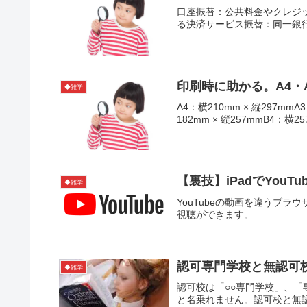
口座振替：公共料金やクレジ
る決済サービス振替：同一銀
印刷時に助かる。A4・A
◆雑学
A4：横210mm × 縦297mmA
182mm × 縦257mmB4：横25
【裏技】iPadでYou
◆雑学
YouTubeの動画を違うブラ
視聴ができます。
認可専門学校と無認可
◆雑学
認可校は「○○専門学校」、「
と名乗れません。認可校と無