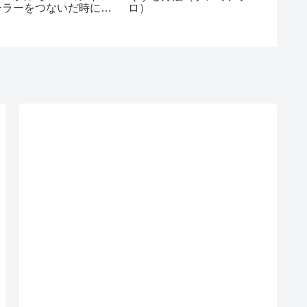
ーラーをつないだ時にス
ロ）
除方法
ピーカーから「音が出な
い」時の対処法