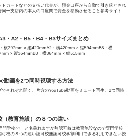
ットカードなどの支払い代金が、預金口座から自動で引き落とされ
行同一支店内の本人の口座間で資金を移動させること参考サイト
3・A2・B5・B4・B3サイズまとめ
3：横297mm × 縦420mmA2：横420mm × 縦594mmB5：横
7mm × 縦364mmB3：横364mm × 縦515mm
Tube動画を2つ同時視聴する方法
ウザでそれぞれ開く。片方のYouTube動画をミュート再生。2つ同時
校（教育施設）の８つの違い
専門学校○○」と名乗れますが無認可校は教育施設なので専門学校
認可校の８つの違い認可校無認可校学割利用できる利用できない授