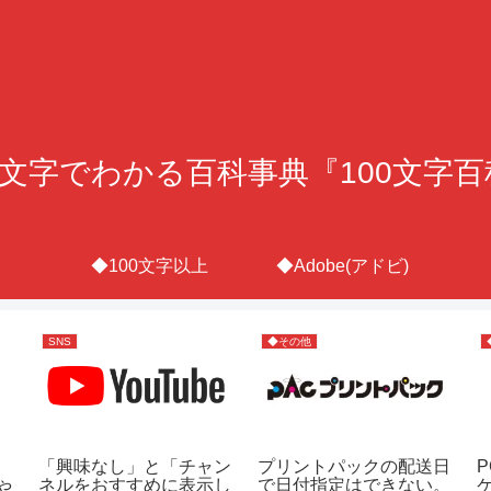
0文字でわかる百科事典『100文字
◆100文字以上
◆Adobe(アドビ)
SNS
◆その他
「興味なし」と「チャン
プリントパックの配送日
ネルをおすすめに表示し
で日付指定はできない。
や