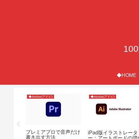
10
◆HOME
◆Adobe(アドビ)
◆Adobe(アドビ)
サイズにギ
プレミアプロで音声だけ
iPad版イラストレータ
「余白な
書き出す方法
ー：アートボードの増