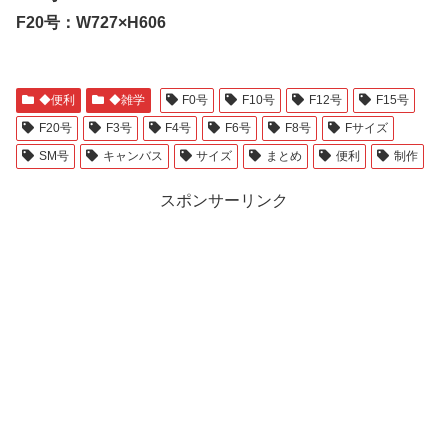
F20号：W727×H606
◆便利
◆雑学
F0号
F10号
F12号
F15号
F20号
F3号
F4号
F6号
F8号
Fサイズ
SM号
キャンバス
サイズ
まとめ
便利
制作
スポンサーリンク