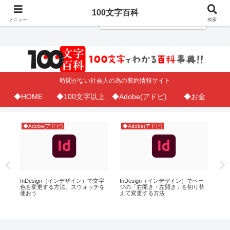
100文字百科
メニュー
検索
時間がない社会人の為の要約情報サイト
◆HOME
◆100文字以上
◆Adobe(アドビ)
◆お金
◆Adobe(アドビ)
◆Adobe(アドビ)
◆A
指
InDesign（インデザイン）で文字
InDesign（インデザイン）でペー
ア
曜
色を変更する方法。スウォッチを
ジの「右開き・左開き」を切り替
画
使おう
えて変更する方法