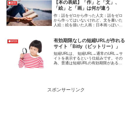
【本の表紙】「作」と「文」、
◆雑学
「絵」と「画」は何が違う
作：話をゼロから作った人文：話をゼロ
から作ってはいないけれど、文を書いた
人絵：絵を描いた人画：日本画っぽい絵
の時は、画が多い参考サイト
有効期限なしの短縮URLが作れる
◆WEB
サイト「Bitly（ビットリー）」
短縮URLは、 短縮URL→通常のURL→サ
イトを表示するという仕組みです。その
為、普通は短縮URLの有効期限があるの
ですが「Bitly」にはありません。Bitlyは
コチラShortenから作れます。参考サイト
スポンサーリンク