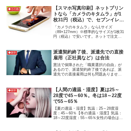
情ホルモンとも呼ばれる。参考サイト
【スマホ写真印刷】ネットプリン
◆その他
トなら「カメラのキタムラ」が1
枚31円（税込）で、セブンイレブ
ンの40円より安い
「カメラのキタムラ」ならLサイズ
（89×127mm）※標準的なサイズが1枚31
円（税込）で安いです。ネットで注文し
て、店頭で受け取れば、送料も無料。私
の場合は10分ほどで印刷が完了しまし
た。印刷は↓のリンクからできます。【カ
派遣契約終了後、派遣先での直接
◆雑学
メラのキタムラ ...
雇用（正社員など）は合法
憲法で保障された「職業選択の自由」が
あるので、派遣契約終了後であれば、派
遣先での直接雇用は何も問題ありませ
ん。ただし、あくまで契約終了後の話な
ので気を付けて下さい。参考サイト
【人間の適温・湿度】夏は25～
◆雑学
28度で45～60％。冬は18～22度
で55～65％
【夏の適温・湿度】気温：25～28度湿
度：45～60％【冬の適温・湿度】気温：
18～22度湿度：55～65％女性の場合は、
適温だと感じる温度が男性よりも3度ほど
高い傾向がある。参考サイト