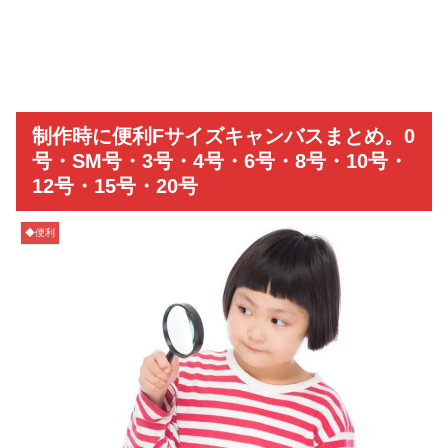
制作時に便利Fサイズキャンバスまとめ。0
号・SM号・3号・4号・6号・8号・10号・
12号・15号・20号
◆便利