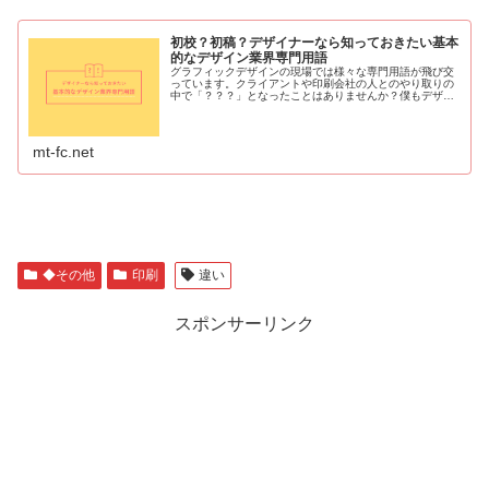
初校？初稿？デザイナーなら知っておきたい基本
的なデザイン業界専門用語
グラフィックデザインの現場では様々な専門用語が飛び交
っています。クライアントや印刷会社の人とのやり取りの
中で「？？？」となったことはありませんか？僕もデザイ
ナーになりたての頃は「こ、校正？」「あ、朱字？青じゃ
ダメ？」などとふざけたことを言っ
mt-fc.net
◆その他
印刷
違い
スポンサーリンク