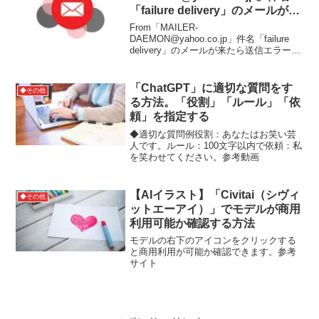
「failure delivery」のメールが来
た。意味は「送信エラー」
From「MAILER-
DAEMON@yahoo.co.jp」件名「failure
delivery」のメールが来たら送信エラーと
いう意味です。返信不可のメールなどに
返信すると送られてきます。参考サイト
「ChatGPT」に適切な質問をす
◆その他
る方法。「役割」「ルール」「依
頼」を指定する
◆適切な質問例役割：あなたはお笑い芸
人です。ルール：100文字以内で依頼：私
を笑わせてください。参考動画
【AIイラスト】「Civitai（シヴィ
◆その他
ットエーアイ）」でモデルが商用
利用可能か確認する方法
モデルの右下のアイコンをクリックする
と商用利用が可能か確認できます。参考
サイト