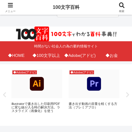
100文字百科
メニュー
検索
時間がない社会人の為の要約情報サイト
◆HOME
◆100文字以上
◆Adobe(アドビ)
◆お金
◆Adobe(アドビ)
◆Adobe(アドビ)
SN
が
illustratorで書き出した印刷用PDF
書き出す動画の容量を軽くする方
「
に変な線が入る時の解決方法。ラ
法（プレミアプロ）
す
スタライズ（画像化）を使う
（Y