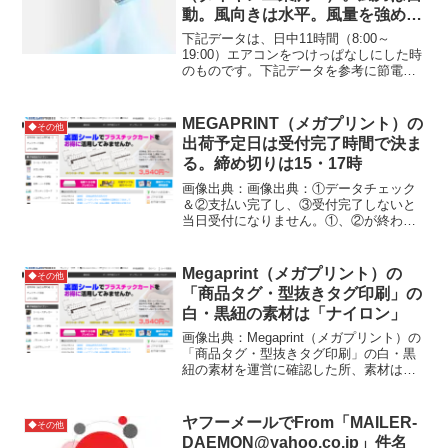
動。風向きは水平。風量を強め
る。濡れタオルはかけない
下記データは、日中11時間（8:00～
19:00）エアコンをつけっぱなしにした時
のものです。下記データを参考に節電を
しましょう。①風量は「弱」より「自
動」弱：3.85kWh自動：2.79kWh②風向
は「ななめ下」より「水平」ななめ下：
MEGAPRINT（メガプリント）の
◆その他
3.7...
出荷予定日は受付完了時間で決ま
る。締め切りは15・17時
画像出典：画像出典：①データチェック
＆②支払い完了し、③受付完了しないと
当日受付になりません。①、②が終わっ
ても③になるまでは40分ほどかかる。受
付完了した次の日から各種営業日数がか
かる。また、土日・祝が休業日なので注
Megaprint（メガプリント）の
◆その他
意。参考サイト
「商品タグ・型抜きタグ印刷」の
白・黒紐の素材は「ナイロン」
画像出典：Megaprint（メガプリント）の
「商品タグ・型抜きタグ印刷」の白・黒
紐の素材を運営に確認した所、素材は
「ナイロン」でした。※素材については
変更になることもあります参考サイト
ヤフーメールでFrom「MAILER-
◆その他
DAEMON@yahoo.co.jp」件名