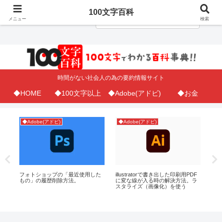
100文字百科
メニュー
検索
時間がない社会人の為の要約情報サイト
◆HOME
◆100文字以上
◆Adobe(アドビ)
◆お金
◆Adobe(アドビ)
◆Adobe(アドビ)
◆
が
フォトショップの「最近使用した
illustratorで書き出した印刷用PDF
もの」の履歴削除方法。
に変な線が入る時の解決方法。ラ
Ex
スタライズ（画像化）を使う
ら
ら
下