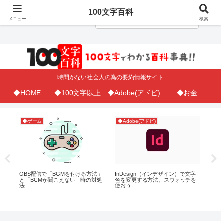
100文字百科
メニュー
検索
時間がない社会人の為の要約情報サイト
◆HOME
◆100文字以上
◆Adobe(アドビ)
◆お金
◆ゲーム
◆Adobe(アドビ)
◆A
OBS配信で「BGMを付ける方法」
InDesign（インデザイン）で文字
iP
と「BGMが聞こえない」時の対処
色を変更する方法。スウォッチを
ボ
上か
法
使おう
方
ち
左