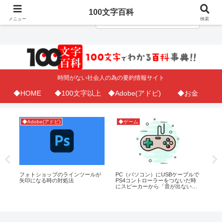
100文字百科
メニュー
検索
時間がない社会人の為の要約情報サイト
◆HOME
◆100文字以上
◆Adobe(アドビ)
◆お金
◆Adobe(アドビ)
◆ゲーム
◆
方
フォトショップのラインツールが
PC（パソコン）にUSBケーブルで
プ
矢印になる時の対処法
PS4コントローラーをつないだ時
定
にスピーカーから「音が出ない」
日
時の対処法