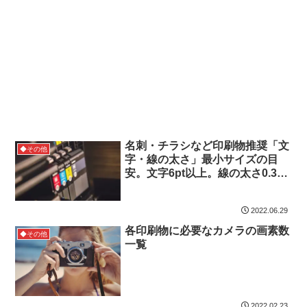
名刺・チラシなど印刷物推奨「文
◆その他
字・線の太さ」最小サイズの目
安。文字6pt以上。線の太さ0.3pt
以上
2022.06.29
各印刷物に必要なカメラの画素数
◆その他
一覧
2022.02.23