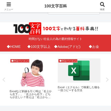
100文字百科
メニュー
検索
時間がない社会人の為の要約情報サイト
◆HOME
◆100文字以上
◆Adobe(アドビ)
◆お金
◆PC(パソコン)
◆PC(パソコン)
◆A
が
Excel（エクセル）で検索した物を
iP
一括コピーする方法
ボ
Excelなど斜線を引く時は「右上か
方
ら左下」、「左上から右下」どち
らが正しい？答えは「右上から左
下」