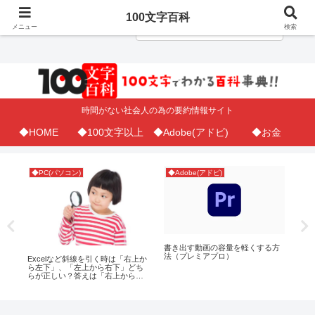
100文字百科
メニュー
検索
時間がない社会人の為の要約情報サイト
◆HOME
◆100文字以上
◆Adobe(アドビ)
◆お金
◆PC(パソコン)
◆Adobe(アドビ)
◆A
DF
書き出す動画の容量を軽くする方
iP
ラ
法（プレミアプロ）
ボ
Excelなど斜線を引く時は「右上か
方
ら左下」、「左上から右下」どち
らが正しい？答えは「右上から左
下」