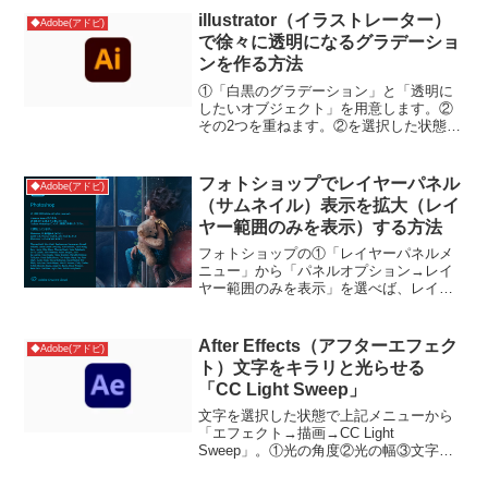
illustrator（イラストレーター）
◆Adobe(アドビ)
で徐々に透明になるグラデーショ
ンを作る方法
①「白黒のグラデーション」と「透明に
したいオブジェクト」を用意します。②
その2つを重ねます。②を選択した状態
で、透明ウィンドウの③を押して「不透
明マスクを作成」を選択。すると④のよ
うに徐々に透明になります。参考サイト
フォトショップでレイヤーパネル
◆Adobe(アドビ)
（サムネイル）表示を拡大（レイ
ヤー範囲のみを表示）する方法
フォトショップの①「レイヤーパネルメ
ニュー」から「パネルオプション→レイ
ヤー範囲のみを表示」を選べば、レイヤ
ーパネル（サムネイル）の表示が拡大さ
れる。参考サイト
After Effects（アフターエフェク
◆Adobe(アドビ)
ト）文字をキラリと光らせる
「CC Light Sweep」
文字を選択した状態で上記メニューから
「エフェクト→描画→CC Light
Sweep」。①光の角度②光の幅③文字エ
ッジの強さ④光エッジの厚さ上記でキラ
リ加減を設定できる。参考サイト