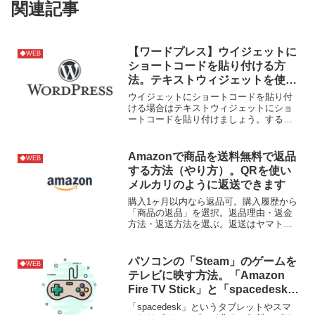
関連記事
【ワードプレス】ウイジェットに
◆WEB
ショートコードを貼り付ける方
法。テキストウィジェットを使お
う！
ウイジェットにショートコードを貼り付
ける場合はテキストウィジェットにショ
ートコードを貼り付けましょう。すると
ショートコードが反映されます。参考サ
イト
Amazonで商品を送料無料で返品
◆WEB
する方法（やり方）。QRを使い
メルカリのように返送できます
購入1ヶ月以内なら返品可。購入履歴から
「商品の返品」を選択。返品理由・返金
方法・返送方法を選ぶ。返送はヤマト運
輸・PUDO・ファミリーマート・集荷か
ら選べる。全て無料。最後にメール送付
のQRで返送すればOK。
パソコンの「Steam」のゲームを
◆WEB
テレビに映す方法。「Amazon
Fire TV Stick」と「spacedesk」
アプリを使う。
「spacedesk」というタブレットやスマ