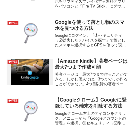
ホをサブディスプレイ化する無料アプリ
をパソコンと「Fire TV Stick」にダウン
ロードします。アプリを開いてIPアドレ
スを選択すると、パソコンのデスクトッ
プがテレビに映ります。その状態で「S...
Googleを使って落とし物のスマ
◆WEB
ホを見つける方法
Googleにログイン。「①セキュリティ
→②紛失したデバイスを探す」で落とし
たスマホを選択するとGPSを使って現在
のスマホの位置を知ることができます。
【Amazon kindle】著者ページは
◆WEB
最大7つまで作成可能
著者ページは、最大7つまで作ることがで
きる。しかし個人では、3つまでしか作る
ことができない。4つ目以降の著者ページ
は、面倒だが「著者セントラル」のサポ
ートに問い合わせて、作る必要がある。
【Googleクローム】Googleに登
◆WEB
録している端末を削除する方法
Googleクローム右上のアイコンをクリッ
ク。メニューから「Googleアカウントの
管理」を選択。①セキュリティ→②削除
したい端末を選択。「①…」をクリック
してメニューを開く。メニューから「ロ