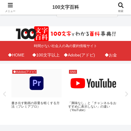
100文字百科
メニュー
検索
時間がない社会人の為の要約情報サイト
◆HOME
◆100文字以上
◆Adobe(アドビ)
◆お金
◆Adobe(アドビ)
SNS
◆A
書き出す動画の容量を軽くする方
「興味なし」と「チャンネルをお
ア
法（プレミアプロ）
すすめに表示しない」の違い
画
上か
（YouTube）
ち
左