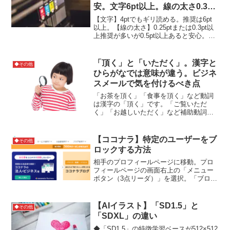
安。文字6pt以上。線の太さ0.3pt
以上
【文字】4ptでもギリ読める。推奨は6pt
以上。【線の太さ】0.25ptまたは0.3pt以
上推奨が多いが0.5pt以上あると安心。※
紙や色の組み合わせがあるので、あくま
で参考程度でお願いします。参考サイト
「頂く」と「いただく」。漢字と
◆その他
ひらがなでは意味が違う。ビジネ
スメールで気を付けるべき点
「お茶を頂く」「食事を頂く」など動詞
は漢字の「頂く」です。「ご覧いただ
く」「お越しいただく」など補助動詞は
ひらがなの「いただく」です。ですので
ビジネスメールで「ご覧頂く」とならな
いように気を付けましょう。参考サイト
【ココナラ】特定のユーザーをブ
◆その他
ロックする方法
相手のプロフィールページに移動。プロ
フィールページの画面右上の「メニュー
ボタン（3点リーダ）」を選択。「ブロッ
クする」を選択。以上で相手が、あなた
の出品サービスを購入できなくなりま
す。参考サイト
【AIイラスト】「SD1.5」と
◆その他
「SDXL」の違い
◆「SD1.5」の特徴学習ベースが512×512