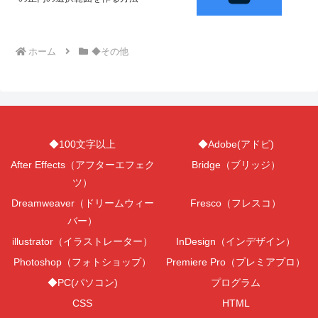
ホーム
◆その他
◆100文字以上
◆Adobe(アドビ)
After Effects（アフターエフェク
Bridge（ブリッジ）
ツ）
Dreamweaver（ドリームウィー
Fresco（フレスコ）
バー）
illustrator（イラストレーター）
InDesign（インデザイン）
Photoshop（フォトショップ）
Premiere Pro（プレミアプロ）
◆PC(パソコン)
プログラム
CSS
HTML