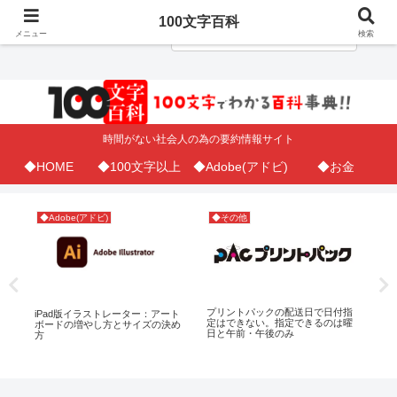
100文字百科
メニュー
検索
時間がない社会人の為の要約情報サイト
◆HOME
◆100文字以上
◆Adobe(アドビ)
◆お金
◆Adobe(アドビ)
◆その他
◆A
た
プリントパックの配送日で日付指
il
iPad版イラストレーター：アート
定はできない。指定できるのは曜
に
ボードの増やし方とサイズの決め
日と午前・午後のみ
ス
方