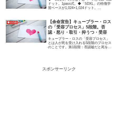
ドット。1pass式。◆「SDXL」の特徴学
習ベースが1,024×1,024ドット。
base+refinerの2pass式。baseで絵柄を作
り、refinerで細部を整えます。参考サイ
ト
【余命宣告】キューブラー・ロス
◆その他
の「受容プロセス」5段階。否
認・怒り・取引・抑うつ・受容
キューブラー・ロスの「受容プロセス」
とは人が死を受け入れる5段階のプロセス
のことです。第1段階：否認嘘だと死を否
定する。第2段階：怒り許容できない現実
に怒りが込み上げる。第3段階：取引死を
回避する方法が無いか模索する。第4段
階：抑うつ助かる...
スポンサーリンク