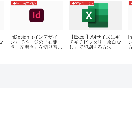
◆Adobe(アドビ)
◆PC(パソコン)
レー
InDesign（インデザイ
【Excel】A4サイズにギ
I
な
ン）でページの「右開
チギチピッタリ「余白な
き・左開き」を切り替え
し」で印刷する方法
て変更する方法