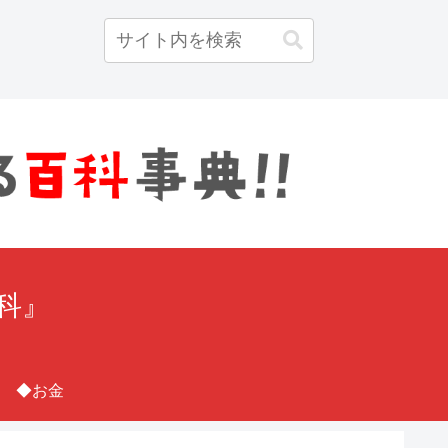
百科』
◆お金