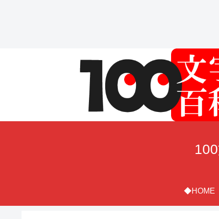
10
◆HOME