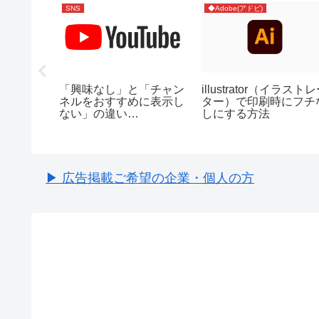
SNS
◆Adobe(アドビ)
GMを付
「興味なし」と「チャン
illustrator（イラスト
BGMが
ネルをおすすめに表示し
ター）で印刷時にフチ
の対処法
ない」の違い
しにする方法
（YouTube）
▶ 広告掲載ご希望の企業・個人の方