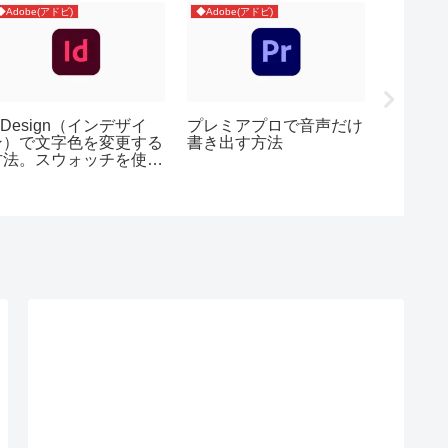
◆Adobe(アドビ)
◆Adobe(アドビ)
◆Adobe(
nDesign（インデザイ
プレミアプロで音声だけ
iPad
ン）で文字色を変更する
書き出す方法
ー：ア
方法。スウォッチを使お
し方と
う