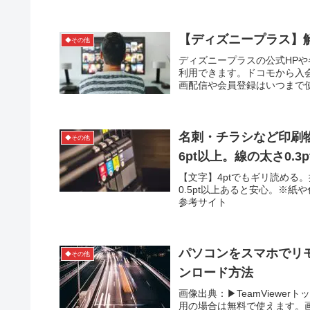
【ディズニープラス】
◆その他
ディズニープラスの公式HP
利用できます。ドコモから入
画配信や会員登録はいつまで使え
名刺・チラシなど印刷
◆その他
6pt以上。線の太さ0.3
【文字】4ptでもギリ読める。推
0.5pt以上あると安心。※
参考サイト
パソコンをスマホでリモ
◆その他
ンロード方法
画像出典：▶TeamView
用の場合は無料で使えます。