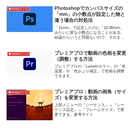
で「①トリミング」を「メディア」にす
るとPDFがトリミングされずに配置でき
Photoshopでカンバスサイズの
◆Adobe(アドビ)
ます。【トリミン...
「mm」の小数点が設定した物と
違う場合の対処法
「11mm」で設定したのに「10.96mm」
みたいに変な小数点になることがある。
結論からいうと問題ないので、そのまま
でいいです。Photoshopはpxが主体なの
でmmにすると変な小数点になってしまい
ます。参考サイト
プレミアプロで動画の色相を変更
◆Adobe(アドビ)
（調整）する方法
プレミアプロの「Lumetriカラー」の「色
温度」や「色かぶり補正」で色相を調整
できます。
プレミアプロ：動画の画角（サイ
◆Adobe(アドビ)
ズ）を変更する方法
上部メニューの『シーケンス』→『シー
ケンス設定』→『フレームサイズ』で変
更できる。参考サイト