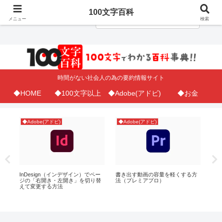
100文字百科
メニュー
検索
時間がない社会人の為の要約情報サイト
◆HOME
◆100文字以上
◆Adobe(アドビ)
◆お金
◆Adobe(アドビ)
◆Adobe(アドビ)
◆
InDesign（インデザイン）でペー
書き出す動画の容量を軽くする方
Ex
ト
ジの「右開き・左開き」を切り替
法（プレミアプロ）
一
め
えて変更する方法