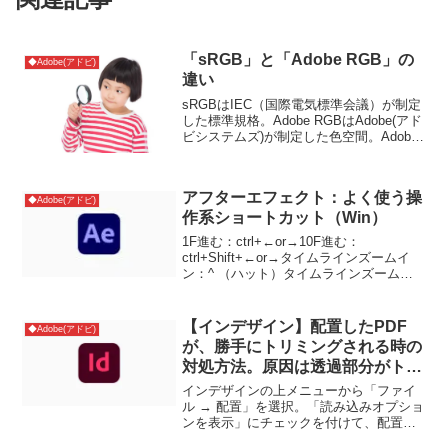
「sRGB」と「Adobe RGB」の
◆Adobe(アドビ)
違い
sRGBはIEC（国際電気標準会議）が制定
した標準規格。Adobe RGBはAdobe(アド
ビシステムズ)が制定した色空間。Adobe
RGBの方が表現できる色域が広いのでお
ススメです。参考サイト
アフターエフェクト：よく使う操
◆Adobe(アドビ)
作系ショートカット（Win）
1F進む：ctrl+←or→10F進む：
ctrl+Shift+←or→タイムラインズームイ
ン：^ （ハット）タイムラインズームア
ウト：- （ハイフン）回転：Wプレビュ
ー：スペース
【インデザイン】配置したPDF
◆Adobe(アドビ)
が、勝手にトリミングされる時の
対処方法。原因は透過部分がトリ
ミングされるから
インデザインの上メニューから「ファイ
ル → 配置」を選択。「読み込みオプショ
ンを表示」にチェックを付けて、配置す
るPDFを選びます。ウィンドウが開くの