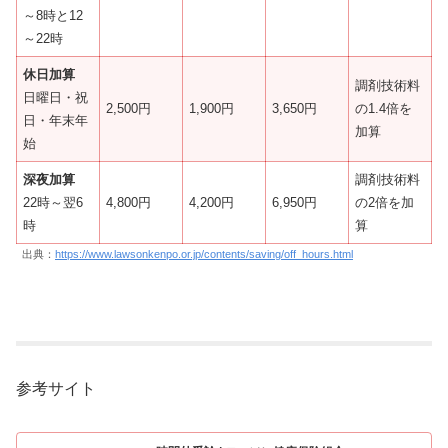
～8時と12
～22時
休日加算
調剤技術料
日曜日・祝
2,500円
1,900円
3,650円
の1.4倍を
日・年末年
加算
始
深夜加算
調剤技術料
22時～翌6
4,800円
4,200円
6,950円
の2倍を加
時
算
出典：
https://www.lawsonkenpo.or.jp/contents/saving/off_hours.html
参考サイト