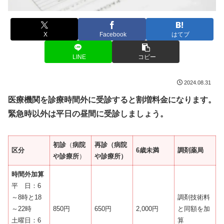
X
Facebook
はてブ
LINE
コピー
2024.08.31
医療機関を診療時間外に受診すると割増料金になります。
緊急時以外は平日の昼間に受診しましょう。
初診
（
病院
再診（病院
区分
6歳未満
調剤薬局
や診療所
）
や診療所）
時間外加算
平 日：6
～8時と18
調剤技術料
～22時
850円
650円
2,000円
と同額を加
土曜日：6
算