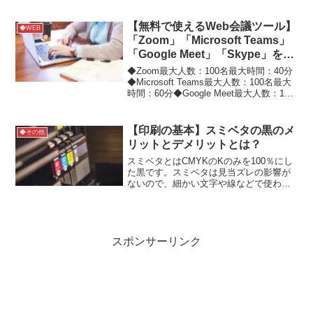
程度で「ほうれい線」が薄くなる効果が
期待できる。参考サイト
【無料で使えるWeb会議ツール】
◆WEB
「Zoom」「Microsoft Teams」
「Google Meet」「Skype」を比
較。1番のオススメはコレ！
◆Zoom最大人数：100名最大時間：40分
◆Microsoft Teams最大人数：100名最大
時間：60分◆Google Meet最大人数：100
名最大時間：24時間 ※利用人数が3名以
上の場合は60分◆Skype最大人数：50名
最大時...
【印刷の基本】スミベタの黒のメ
◆その他
リットとデメリットとは？
スミベタとはCMYKのKのみを100％にし
た黒です。スミベタは見当ズレの影響が
ないので、細かい文字や線などで使われ
ます。ただし広範囲のベタ塗りでスミベ
タを使うとポツポツと白抜けが発生しや
すくなります。参考サイト
スポンサーリンク