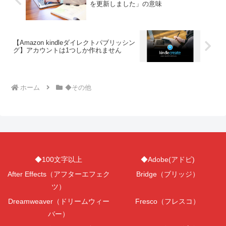
を更新しました」の意味
【Amazon kindleダイレクトパブリッシン
グ】アカウントは1つしか作れません
ホーム
◆その他
◆100文字以上
◆Adobe(アドビ)
After Effects（アフターエフェク
Bridge（ブリッジ）
ツ）
Dreamweaver（ドリームウィー
Fresco（フレスコ）
バー）