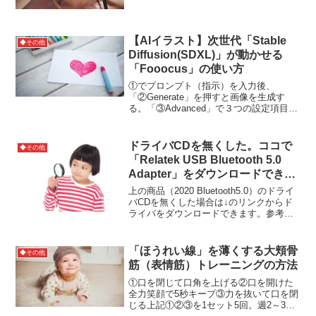
のに画素数が無駄に多いと1画素あたりの
撮影素子の割合が低くなり低品質な画像
になってしまう。参考サイト
【AIイラスト】次世代「Stable
◆その他
Diffusion(SDXL)」が動かせる
「Fooocus」の使い方
①でプロンプト（指示）を入力後、
「②Generate」を押すと画像を生成す
る。「③Advanced」で３つの設定項目が
開く。生成された画像は下記フォルダに
保存されます。Fooocus\outputs3つの設
定項目Setting・パフォーマン...
ドライバCDを無くした。ココで
◆その他
「Relatek USB Bluetooth 5.0
Adapter」をダウンロードできま
す【2020 Bluetooth5.0】
上の商品（2020 Bluetooth5.0）のドライ
Bluetooth USBアダプタ ブルー
バCDを無くした場合は↓のリンクからド
ライバをダウンロードできます。参考サ
トゥース子機 PC用/ナノサイ
イト
ズ/Ver5.0/ Bluetooth USB アダプ
タ Windows10 apt-X 対応
「ほうれい線」を薄くする大頬骨
◆その他
Class2 Bluetooth Dongle 超小型
筋（表情筋）トレーニングの方法
Ver5.0 apt-x EDR/LE対応(省電力)
①口を閉じて口角を上げる②口を開けた
Bluetooth USBアダプタ ドング
全力笑顔で5秒キープ③力を抜いて口を閉
ル Bluetoothアダプター
じる上記①②③を1セット5回。週2～3回