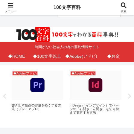
100文字百科
メニュー
検索
時間がない社会人の為の要約情報サイト
◆HOME
◆100文字以上
◆Adobe(アドビ)
◆お金
◆Adobe(アドビ)
◆Adobe(アドビ)
◆
お
書き出す動画の容量を軽くする方
InDesign（インデザイン）でペー
Ex
法（プレミアプロ）
ジの「右開き・左開き」を切り替
一
えて変更する方法