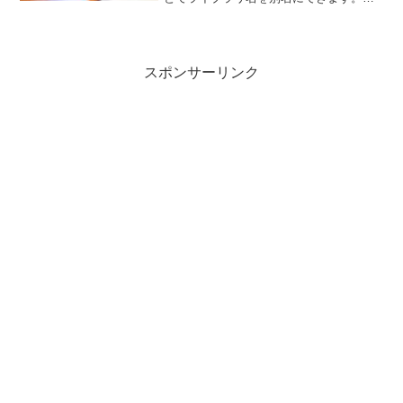
れにより長いライブラリ名を短縮できま
す。参考サイト
スポンサーリンク