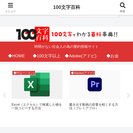
100文字百科
メニュー
検索
時間がない社会人の為の要約情報サイト
◆HOME
◆100文字以上
◆Adobe(アドビ)
◆お金
◆PC(パソコン)
◆Adobe(アドビ)
◆A
が
Excel（エクセル）で検索した物を
書き出す動画の容量を軽くする方
プ
一括コピーする方法
法（プレミアプロ）
方