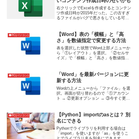
いコンテンツ作成日時のせいかも
右クリックでExcelを作成するとコンテン
ツ作成日時が2015年だった。この古すぎ
るファイルがバグで悪さをしている可能
性がある。そこでスタートメニューから
Excelを立ち上げ、まっさらな状態で
「EXCEL12.XLSX」と名前を付けて保
【Word】表の「横幅」と「高
◆PC(パソコン)
存。...
さ」を数値指定で変更する方法
表を選択した状態でWord上部メニューか
ら「①レイアウト」を選択。「②セルサ
イズ」で「横幅」と「高さ」を数値指定
できます。
「Word」を最新バージョンに更
◆PC(パソコン)
新する方法
Wordの上メニューから「ファイル」を選
択。画面が切り替わるので「①アカウン
ト → ②更新オプション → ③今すぐ更
新」を押すと、Wordを最新バージョンに
更新できます。参考サイト
【Python】importのasとは？ 別
◆PC(パソコン)
名にできる
Pythonでライブラリを利用する場合は
「import」を使いますが「as」を使うこ
とでライブラリ名を別名にできます。そ