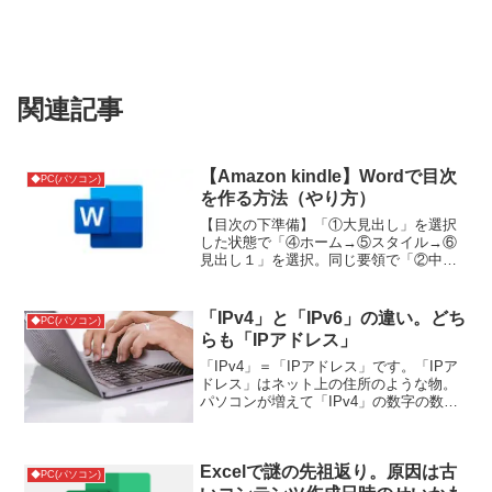
関連記事
【Amazon kindle】Wordで目次
◆PC(パソコン)
を作る方法（やり方）
【目次の下準備】「①大見出し」を選択
した状態で「④ホーム→⑤スタイル→⑥
見出し１」を選択。同じ要領で「②中見
出し」は⑦。「③小見出し」は⑧を選び
ます。【目次の反映】「①参考資料→②
目次→③ユーザー設定の目次」を選択。
「IPv4」と「IPv6」の違い。どち
◆PC(パソコン)
「①ページ番号を表示する...
らも「IPアドレス」
「IPv4」＝「IPアドレス」です。「IPア
ドレス」はネット上の住所のような物。
パソコンが増えて「IPv4」の数字の数で
は住所が足りなくなったので、もっと数
字が多いバージョンの「IPv6」が出来ま
した。参考サイト
Excelで謎の先祖返り。原因は古
◆PC(パソコン)