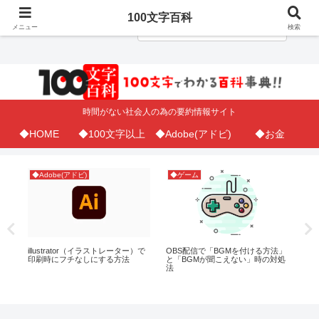
100文字百科
メニュー
検索
時間がない社会人の為の要約情報サイト
◆HOME
◆100文字以上
◆Adobe(アドビ)
◆お金
◆Adobe(アドビ)
◆ゲーム
◆
DF
illustrator（イラストレーター）で
OBS配信で「BGMを付ける方法」
【E
ラ
印刷時にフチなしにする方法
と「BGMが聞こえない」時の対処
タ
法