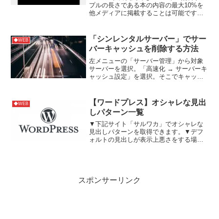
プルの長さである本の内容の最大10%を
他メディアに掲載することは可能です。
ちなみに「紙に印刷した本」や「電子書
籍以外の形式」を配布することも可能で
す。参考サイト
「シンレンタルサーバー」でサー
◆WEB
バーキャッシュを削除する方法
左メニューの「サーバー管理」から対象
サーバーを選択。「高速化 → サーバーキ
ャッシュ設定」を選択。そこでキャッシ
ュを削除できます。
【ワードプレス】オシャレな見出
◆WEB
しパターン一覧
▼下記サイト「サルワカ」でオシャレな
見出しパターンを取得できます。▼デフ
ォルトの見出しが表示上悪さをする場合
は、下記サイトを参考にして下さい。
スポンサーリンク