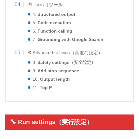
🧰 Tools（ツール）
4.
Structured output
5.
Code execution
6.
Function calling
7.
Grounding with Google Search
⚙ Advanced settings（高度な設定）
8.
Safety settings（安全設定）
9.
Add stop sequence
10.
Output length
11.
Top P
🔧 Run settings（実行設定）