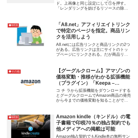
「Autoptimize」で解決
ド。上画像と同じ設定にして①を押す。
「レンダリングを妨げるリソースの除
外」の①を押してタブを開く。②のURL
をコピー。「①追加→②」を選択。③に
先ほどのURLを貼り付けて保存すれば完
「A8.net」アフィリエイトリンク
◆WEB
了。※UR...
で特定のページを指定。商品リン
クを活用しよう
A8.netには広告リンクと商品リンクの2つ
がある。広告リンクは主にサイトのトッ
プページにリンクされる。だが商品リン
クを使うと特定のページを指定できる。
しかし広告主によっては商品リンクを使
用できない。参考サイト
【グーグルクローム】アマゾンの
◆その他
価格変動・推移がわかる拡張機能
（プラグイン）「Keepa –
Amazon Price Tracker」
コ チ ラから拡張機能をダウンロードする
とグーグルクロームでAmazon商品の発売
から今までの価格変動を知ることができ
る。
Amazon kindle（キンドル）の電
◆WEB
子書籍で印税70％の独占契約でも
他メディアへの掲載は可能
Amazon独占契約でもKindle本の無料サン