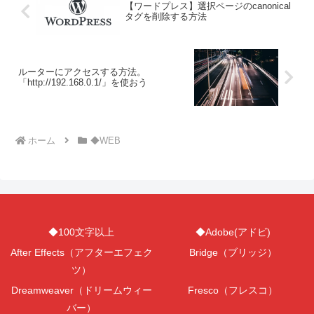
【ワードプレス】選択ページのcanonical
タグを削除する方法
ルーターにアクセスする方法。
「http://192.168.0.1/」を使おう
ホーム
◆WEB
◆100文字以上
◆Adobe(アドビ)
After Effects（アフターエフェク
Bridge（ブリッジ）
ツ）
Dreamweaver（ドリームウィー
Fresco（フレスコ）
バー）