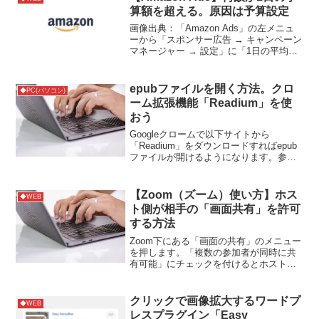
算額を超える。原因は予算設定
画像出典：「Amazon Ads」の左メニュ
ーから「スポンサー広告 → キャンペーン
マネージャー → 設定」に「1日の平均予
算の引き上げ」という項目がある。未使
用金がある場合は、1日の予算額が100円
でも125円や200円まで使用される。
epubファイルを開く方法。クロ
◆PC(パソコン)
ーム拡張機能「Readium」を使
おう
Googleクロームで以下サイトから
「Readium」をダウンロードすればepub
ファイルが開けるようになります。参考
サイト
【Zoom（ズーム）使い方】ホス
◆WEB
ト側が相手の「画面共有」を許可
する方法
Zoom下にある「画面の共有」のメニュー
を押します。「複数の参加者が同時に共
有可能」にチェックを付けるとホスト以
外も「画面共有」できるようになりま
す。
クリックで画像拡大するワードプ
◆WEB
レスプラグイン「Easy