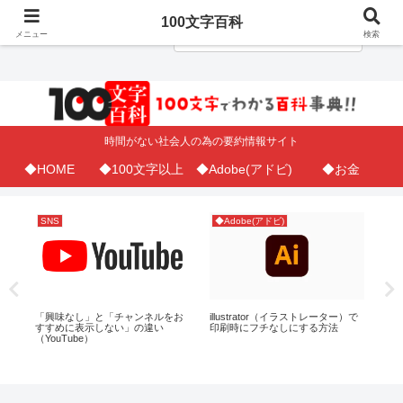
100文字百科
メニュー
検索
時間がない社会人の為の要約情報サイト
◆HOME
◆100文字以上
◆Adobe(アドビ)
◆お金
SNS
◆Adobe(アドビ)
◆A
文字
「興味なし」と「チャンネルをお
illustrator（イラストレーター）で
プ
を
すすめに表示しない」の違い
印刷時にフチなしにする方法
方
（YouTube）