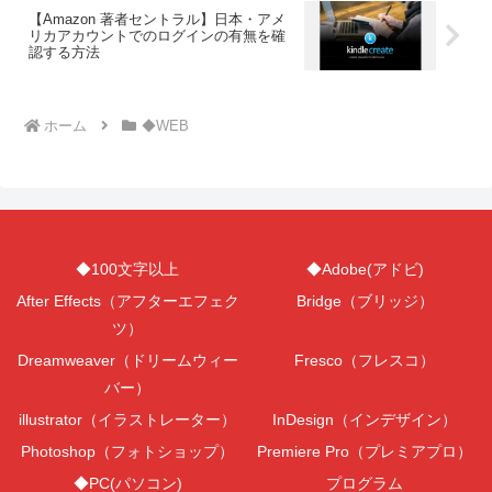
【Amazon 著者セントラル】日本・アメ
リカアカウントでのログインの有無を確
認する方法
ホーム
◆WEB
◆100文字以上
◆Adobe(アドビ)
After Effects（アフターエフェク
Bridge（ブリッジ）
ツ）
Dreamweaver（ドリームウィー
Fresco（フレスコ）
バー）
illustrator（イラストレーター）
InDesign（インデザイン）
Photoshop（フォトショップ）
Premiere Pro（プレミアプロ）
◆PC(パソコン)
プログラム