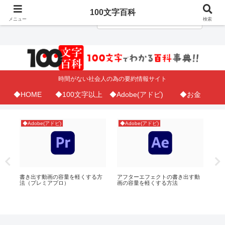
100文字百科
メニュー
検索
時間がない社会人の為の要約情報サイト
◆HOME
◆100文字以上
◆Adobe(アドビ)
◆お金
◆Adobe(アドビ)
◆Adobe(アドビ)
◆A
書き出す動画の容量を軽くする方
アフターエフェクトの書き出す動
プ
ト
法（プレミアプロ）
画の容量を軽くする方法
方
め