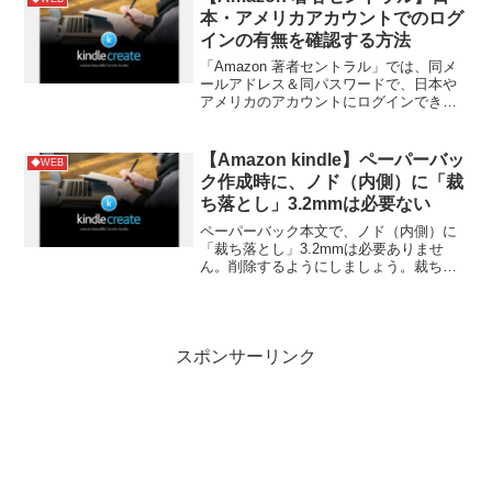
本・アメリカアカウントでのログ
インの有無を確認する方法
「Amazon 著者セントラル」では、同メ
ールアドレス＆同パスワードで、日本や
アメリカのアカウントにログインできま
す。なので、どちらでログインしたのか
わからなくなります。そんな時はURLを
確認しましょう。URLが
【Amazon kindle】ペーパーバッ
◆WEB
「amazon.co.jp」...
ク作成時に、ノド（内側）に「裁
ち落とし」3.2mmは必要ない
ペーパーバック本文で、ノド（内側）に
「裁ち落とし」3.2mmは必要ありませ
ん。削除するようにしましょう。裁ち落
としが必要なのは、上下と外側だけで
す。参考サイト
スポンサーリンク