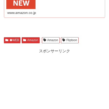
www.amazon.co.jp
◆WEB
Amazon
Amazon
Fliptoon
スポンサーリンク