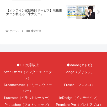
【オンライン家庭教師サービス】現役東
大生が教える「東大先生」
ホーム
◆WEB
◆100文字以上
◆Adobe(アドビ)
After Effects（アフターエフェク
Bridge（ブリッジ）
ツ）
Dreamweaver（ドリームウィー
Fresco（フレスコ）
バー）
illustrator（イラストレーター）
InDesign（インデザイン）
Photoshop（フォトショップ）
Premiere Pro（プレミアプロ）