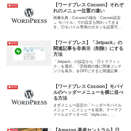
【ワードプレス Cocoon】それぞ
◆WEB
れのメニュー位置の違い
画像出典：Cocoonの場合「Cocoon設定
→ モバイル」での設定も関わってきま
す。①モバイル専用のボタンを設置可
能。②モバイル時にヘッダーロゴの表
示・非表示を設定可能。③モバイル時に
サイドバーを非表示にするか、1番下に表
【ワードプレス】「Jetpack」の
◆WEB
示するかを設定...
関連記事を非表示（削除）にする
方法
「Jetpack」の設定から「①トラフィッ
ク」を選択。「②投稿の後に関連コンテ
ンツを表示」をOFFにすると関連記事を
非表示にできます。参考サイト
【ワードプレス Cocoon】モバイ
◆WEB
ルのヘッダーメニューを横に並べ
る方法
まずメニュー設定の「ヘッダーモバイル
メニュー」にメニューを追加。テーマフ
ァイルエディターの「style.css」
の/1023px以下/@media screen and (max-
width: 1023px){}に下記コードを追加すれ
ばOK...
【Amazon 著者セントラル】日
◆WEB