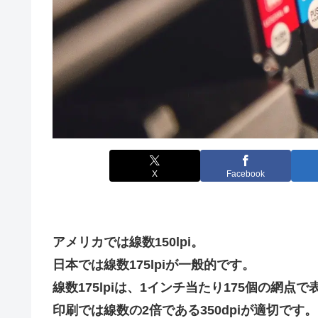
X
Facebook
アメリカでは線数150lpi。
日本では線数175lpiが一般的です。
線数175lpiは、1インチ当たり175個の網点
印刷では線数の2倍である350dpiが適切です。