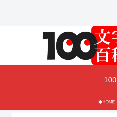
10
◆HOME