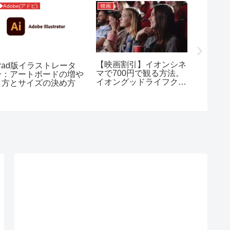
◆Adobe(アドビ)
映画
SNS
【映画割引】イオンシネ
「興味
iPad版イラストレータ
マで700円で観る方法。
ネルを
ー：アートボードの増や
イオングッドライフクラ
ない」
し方とサイズの決め方
ブ(GLC)登録で可能
（YouT