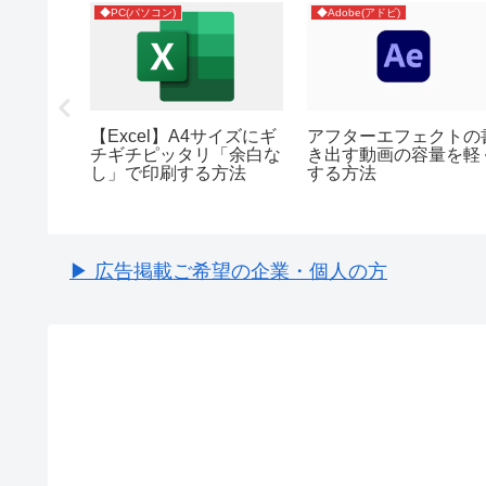
◆PC(パソコン)
◆Adobe(アドビ)
の「最近
【Excel】A4サイズにギ
アフターエフェクトの
の履歴削
チギチピッタリ「余白な
き出す動画の容量を軽
し」で印刷する方法
する方法
▶ 広告掲載ご希望の企業・個人の方