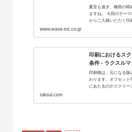
夏至も過ぎ、梅雨の晴
ますね。 今回のテーマ
からご入稿いただく印
どのベクトルデータ、..
www.wave-inc.co.jp
印刷におけるスク
条件 - ラクスル
印刷物は、元になる版
わります。オフセット
にあたるのがスクリー
使い分けの例について解説
raksul.com