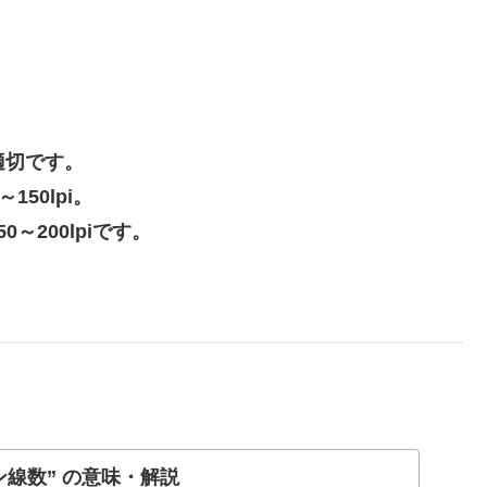
適切です。
50lpi。
200lpiです。
ン線数” の意味・解説