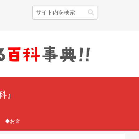
百科』
◆お金