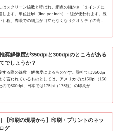
たはスクリーン線数と呼ばれ、網点の細かさ（１インチに
す。単位はlpi（line per inch）・線が使われます。線
い）程、肉眼での網点が目立たなくなりクオリティの高い
奨解像度が350dpiと300dpiのところがある
てでしょうか？
する際の線数・解像度によるものです。弊社では350dpi
く言われているものとしては、アメリカでは150lpi（150
300dpi、日本では175lpi（175線）の印刷が...
 | 【印刷の現場から】印刷・プリントのネッ
ログ