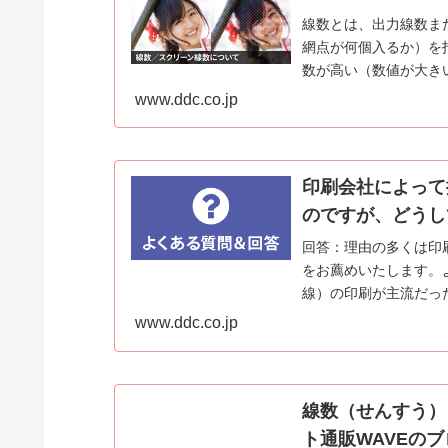
線数とは、出力線数ま
網点が何個入るか）を指しま
数が高い（数値が大き
印刷...
www.ddc.co.jp
印刷会社によって推
のですが、どうし
回答：理由の多くは印刷
をお薦めいたします。よ
線）の印刷が主流だったので
www.ddc.co.jp
線数（せんすう）
ト通販WAVEのブ