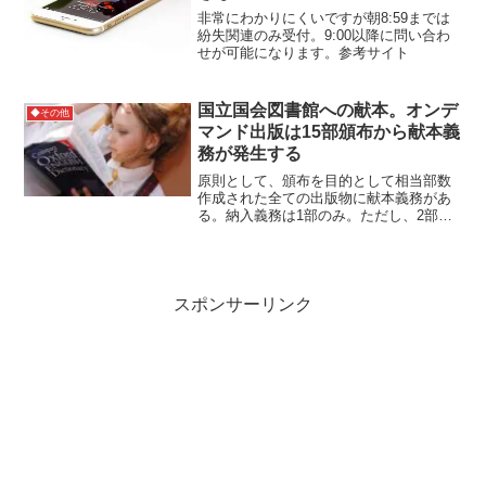
非常にわかりにくいですが朝8:59までは
紛失関連のみ受付。9:00以降に問い合わ
せが可能になります。参考サイト
国立国会図書館への献本。オンデ
◆その他
マンド出版は15部頒布から献本義
務が発生する
原則として、頒布を目的として相当部数
作成された全ての出版物に献本義務があ
る。納入義務は1部のみ。ただし、2部目
を寄贈すると原則として1部目を東京本
館。2部目を関西館で所蔵する。参考サイ
ト
スポンサーリンク