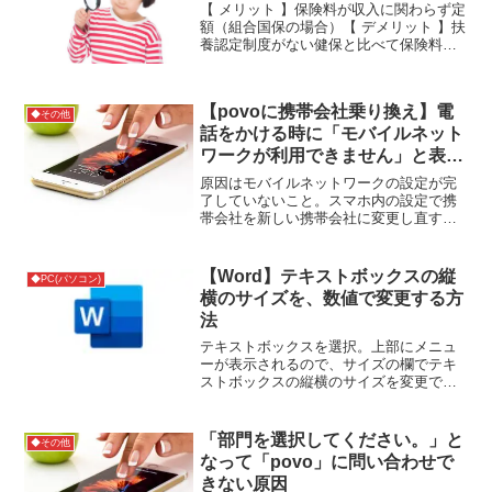
【 メリット 】保険料が収入に関わらず定
額（組合国保の場合）【 デメリット 】扶
養認定制度がない健保と比べて保険料が
割高になりがち傷病手当金や出産手当金
がない or 少ない自家診療は保険給付の対
象外（医師国保・歯科医師国保の場合）
【povoに携帯会社乗り換え】電
参考サイト
◆その他
話をかける時に「モバイルネット
ワークが利用できません」と表示
される時の対処方法
原因はモバイルネットワークの設定が完
了していないこと。スマホ内の設定で携
帯会社を新しい携帯会社に変更し直す必
要があります。▼設定方法は以下をご確
認下さい（povoの場合）参考サイト
【Word】テキストボックスの縦
◆PC(パソコン)
横のサイズを、数値で変更する方
法
テキストボックスを選択。上部にメニュ
ーが表示されるので、サイズの欄でテキ
ストボックスの縦横のサイズを変更でき
ます。
「部門を選択してください。」と
◆その他
なって「povo」に問い合わせで
きない原因