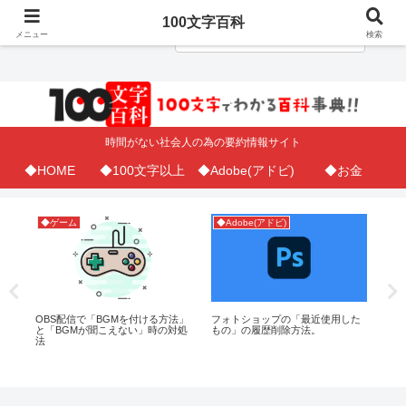
100文字百科
メニュー
検索
時間がない社会人の為の要約情報サイト
◆HOME
◆100文字以上
◆Adobe(アドビ)
◆お金
◆ゲーム
◆Adobe(アドビ)
◆
が
OBS配信で「BGMを付ける方法」
フォトショップの「最近使用した
【E
と「BGMが聞こえない」時の対処
もの」の履歴削除方法。
タ
法