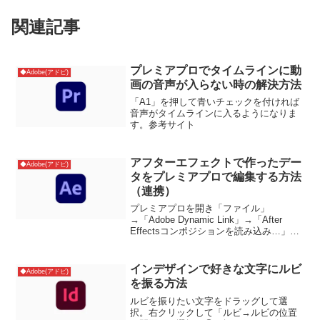
関連記事
プレミアプロでタイムラインに動
◆Adobe(アドビ)
画の音声が入らない時の解決方法
「A1」を押して青いチェックを付ければ
音声がタイムラインに入るようになりま
す。参考サイト
アフターエフェクトで作ったデー
◆Adobe(アドビ)
タをプレミアプロで編集する方法
（連携）
プレミアプロを開き「ファイル」
→「Adobe Dynamic Link」→「After
Effectsコンポジションを読み込み…」連
携したいアフターエフェクトデータを選
択すればOK。参考サイト
インデザインで好きな文字にルビ
◆Adobe(アドビ)
を振る方法
ルビを振りたい文字をドラッグして選
択。右クリックして「ルビ→ルビの位置