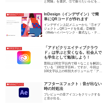
と間隔」を選択。①で振りたいルビを入
力。②種類は「グループルビ」をおすす
めします。最後にOKで完了です。参考サ
イト
InDesign（インデザイン）で簡
◆Adobe(アドビ)
単にQRコードが作れます
インデザイン上記メニューから「①オブ
ジェクト→QRコードを生成」②種類
（Webハイパーリンク・書式なし・テキ
ストメッセージ・電子メール・名刺）を
選び必要事項を入力すればOK。参考サイ
ト
「アドビクリエイティブクラウ
◆100文字以上
ド」は学ぶと安くなる。社会人で
も学生として勉強しよう！
普段は100文字以内で様々なことを解説し
ている「100文字百科」ですが、今回は
100文字以上の特別大ボリュームで「アド
ビクリエイティブクラウド」を学生とし
て学ぶことができるアドビスクールパー
トナー講座をご紹介します。アドビスク
アフターエフェクト：音が出ない
◆Adobe(アドビ)
ールパートナー...
時の対処法
プレビューの音アイコンをクリックする
と音が出る。