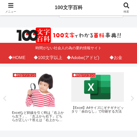
100文字百科
メニュー
検索
時間がない社会人の為の要約情報サイト
◆HOME
◆100文字以上
◆Adobe(アドビ)
◆お金
◆PC(パソコン)
◆PC(パソコン)
◆A
）で
【Excel】A4サイズにギチギチピッ
In
タリ「余白なし」で印刷する方法
色
Excelなど斜線を引く時は「右上か
使
ら左下」、「左上から右下」どち
らが正しい？答えは「右上から左
下」